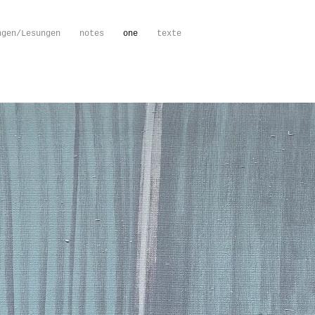
ngen/Lesungen
notes
one
texte