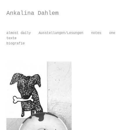
Ankalina Dahlem
almost daily
Ausstellungen/Lesungen
notes
one
texte
biografie